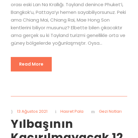
orası eski Lan Na Krallığı. Tayland denince Phuket’i,
Bangkok’u, Pattaya’yı hemen sayabiliyorsunuz. Peki
ama Chiang Mai, Chiang Rai, Mae Hong Son
kentlerini biliyor musunuz? Elbette bilen çıkacaktır
ama gerçek su ki Tayland turizmi genellikle orta ve
güney bölgelerde yoğunlaşmıştır. Oysa...
Read More
13 Ağustos 2021
Hasret Pala
Gezi Notları
Yılbaşının
Kaçırılmayacak 12