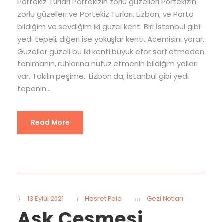
Portekiz Turları Portekizin zorlu güzelleri Portekizin
zorlu güzelleri ve Portekiz Turları. Lizbon, ve Porto
bildiğim ve sevdiğim iki güzel kent. Biri İstanbul gibi
yedi tepeli, diğeri ise yokuşlar kenti. Acemisini yorar.
Güzeller güzeli bu iki kenti büyük efor sarf etmeden
tanımanın, ruhlarına nüfuz etmenin bildiğim yolları
var. Takılın peşime.. Lizbon da, İstanbul gibi yedi
tepenin...
Read More
13 Eylül 2021
Hasret Pala
Gezi Notları
Aşk Çeşmesi