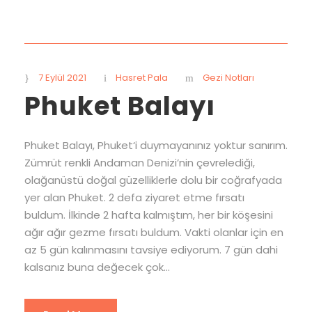
7 Eylül 2021
Hasret Pala
Gezi Notları
Phuket Balayı
Phuket Balayı, Phuket‘i duymayanınız yoktur sanırım.
Zümrüt renkli Andaman Denizi’nin çevrelediği,
olağanüstü doğal güzelliklerle dolu bir coğrafyada
yer alan Phuket. 2 defa ziyaret etme fırsatı
buldum. İlkinde 2 hafta kalmıştım, her bir köşesini
ağır ağır gezme fırsatı buldum. Vakti olanlar için en
az 5 gün kalınmasını tavsiye ediyorum. 7 gün dahi
kalsanız buna değecek çok...