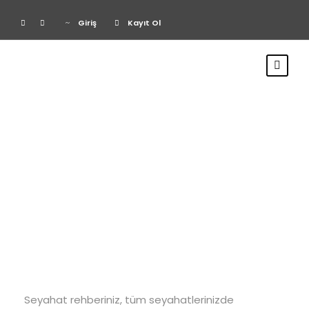
Giriş
Kayıt Ol
Category
Gezi Notları
Seyahat rehberiniz, tüm seyahatlerinizde