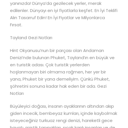
yanınızda! Dünya’da gezilecek yerler, merak
edilenler. Dünyayı en iyi fiyatlarla keşfet. En İyi Teklifi
Alın Tasarruf Edin! En İyi Fiyatlar ve Milyonlarca
Fırsat.
Tayland Gezi Notları
Hint Okyanusu’nun bir parçası olan Andaman
Denizi’nde bulunan Phuket, Tayland’ın en büyük ve
en turistik adası. Çok turistik yerlerden
hoşlanmayan biri olmama rağmen, her yer bir
yana, Phuket bir yana demeliyim. Çünkü Phuket,
şöhretini sonuna kadar hak eden bir ada. Gezi
Notları
Büyüleyici doğası, insanın ayaklarının altından akıp
giden incecik, bembeyaz kumları, içinde kaybolmak
isteyeceğiniz turkuaz rengi denizi, hareketli gece
hayatı, mistik tapınakları, sıcak kanlı insanları ve de