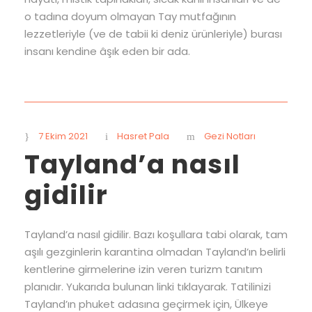
o tadına doyum olmayan Tay mutfağının
lezzetleriyle (ve de tabii ki deniz ürünleriyle) burası
insanı kendine âşık eden bir ada.
7 Ekim 2021
Hasret Pala
Gezi Notları
Tayland’a nasıl
gidilir
Tayland’a nasıl gidilir. Bazı koşullara tabi olarak, tam
aşılı gezginlerin karantina olmadan Tayland’ın belirli
kentlerine girmelerine izin veren turizm tanıtım
planıdır. Yukarıda bulunan linki tıklayarak. Tatilinizi
Tayland’ın phuket adasına geçirmek için, Ülkeye